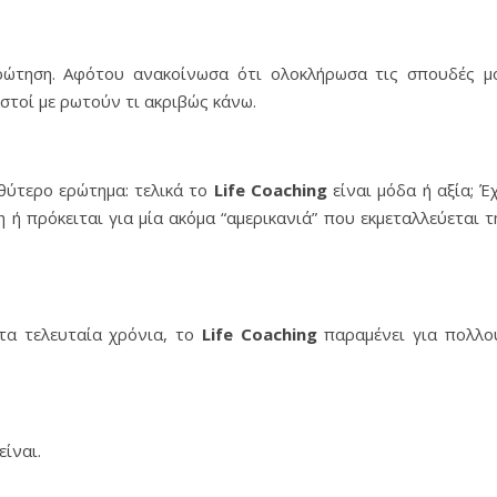
ρώτηση. Αφότου ανακοίνωσα ότι ολοκλήρωσα τις σπουδές μ
ωστοί με ρωτούν τι ακριβώς κάνω.
θύτερο ερώτημα: τελικά το
L
ife
C
oaching
είναι μόδα ή αξία; Έχ
 ή πρόκειται για μία ακόμα “αμερικανιά” που εκμεταλλεύεται τ
 τα τελευταία χρόνια, το
L
ife
C
oaching
παραμένει για πολλο
είναι.