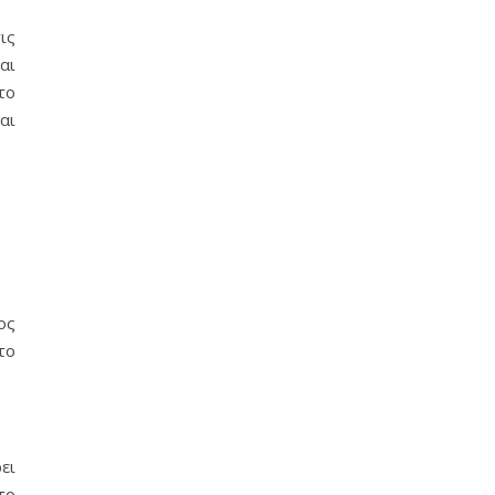
ις
αι
το
αι
ος
το
ει
το