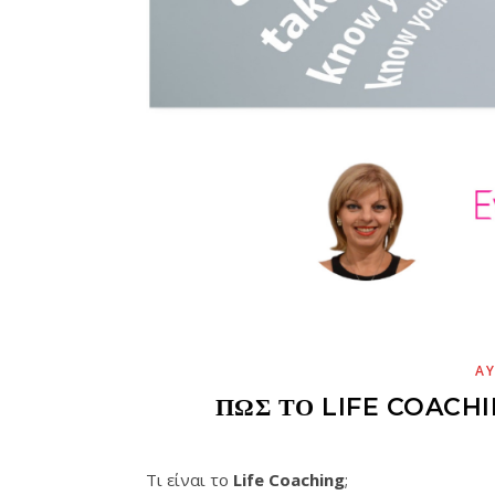
Α
ΠΏΣ ΤΟ LIFE COACH
Τι είναι το
L
ife
C
oaching
;