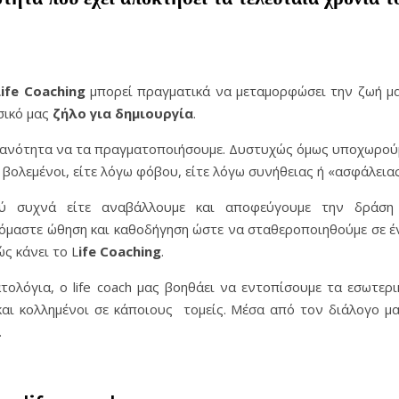
Life
Coaching
μπορεί πραγματικά να μεταμορφώσει την ζωή μα
σικό μας
ζήλο για δημιουργία
.
ικανότητα να τα πραγματοποιήσουμε. Δυστυχώς όμως υποχωρού
βολεμένοι, είτε λόγω φόβου, είτε λόγω συνήθειας ή «ασφάλειας
ύ συχνά είτε αναβάλλουμε και αποφεύγουμε την δράση
όμαστε ώθηση και καθοδήγηση ώστε να σταθεροποιηθούμε σε έ
ς κάνει το L
ife Coaching
.
ολόγια, ο life coach μας βοηθάει να εντοπίσουμε τα εσωτερι
 και κολλημένοι σε κάποιους τομείς. Μέσα από τον διάλογο μα
.