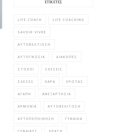
ΕΤΙΚΈΤΕΣ
LIFE COACH
LIFE COACHING
SAVOIR VIVRE
ΑΥΤΟΒΕΛΤΊΩΣΗ
ΑΥΤΟΓΝΩΣΊΑ
ΔΙΑΚΟΠΈΣ
ΣΤΌΧΟΙ
ΣΧΈΣΕΙΣ
ΣΧΈΣΕΣ
ΧΑΡΆ
ΈΡΩΤΑΣ
ΑΓΆΠΗ
ΑΝΕΞΑΡΤΗΣΊΑ
ΑΡΜΟΝΊΑ
ΑΥΤΟΒΕΛΊΤΩΣΗ
ΑΥΤΟΠΕΠΟΊΘΗΣΗ
ΓΥΝΑΊΚΑ
ΓΥΝΑΊΚΕΣ
ΔΡΆΣΗ