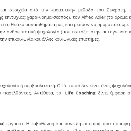
ται στοιχεία από την «μαιευτική» μέθοδο του Σωκράτη, τ
ς επιτυχίας: χαρά-νόημα-σκοπός), τον Alfred Adler (το όραμα κ
ία (τα θετικά συναισθήματα μας επιτρέπουν να οραματιστούμε 
την ανθρωπιστική ψυχολογία (που εστιάζει στην αυτογνωσία κ
ην επικοινωνία και άλλες κοινωνικές επιστήμες.
υχολογία ή συμβουλευτική. Ο life coach δεν είναι ένας ψυχολόγ
υ παρελθόντος. Αντίθετα, το
Life
Coaching
δίνει έμφαση σ
ιακή εργασία. Η εμβάθυνση και συνειδητοποίηση που προσφέρ
, ανάλογα με το πόσο εμείς οι ίδιοι το επιτρέπουμε και 