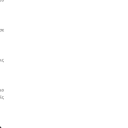
σε
ις
ιο
ίς
ο