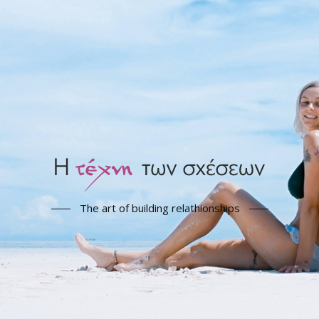
The art of building relathionships