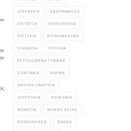
ΕΛΕΥΘΕΡΊΑ
ΕΝΔΥΝΆΜΩΣΗ
ου
ΕΠΊΤΕΥΞΗ
ΕΠΙΚΟΙΝΩΝΊΑ
ΕΠΙΤΥΧΊΑ
ΕΥΓΝΩΜΟΣΎΝΗ
ΕΥΗΜΕΡΊΑ
ΕΥΤΥΧΊΑ
ει
ην
ΕΥΤΥΧΙΣΜΈΝΗ ΓΥΝΑΊΚΑ
ΖΩΝΤΆΝΙΑ
ΘΑΎΜΑ
ΘΗΛΥΚΉ ΕΝΈΡΓΕΙΑ
ύς
ΙΣΟΡΡΟΠΊΑ
ΚΟΙΝΩΝΊΑ
ΜΟΝΑΞΙΆ
ΝΌΜΟΣ ΈΛΞΗΣ
ΟΛΟΚΛΉΡΩΣΗ
ΠΆΘΟΣ