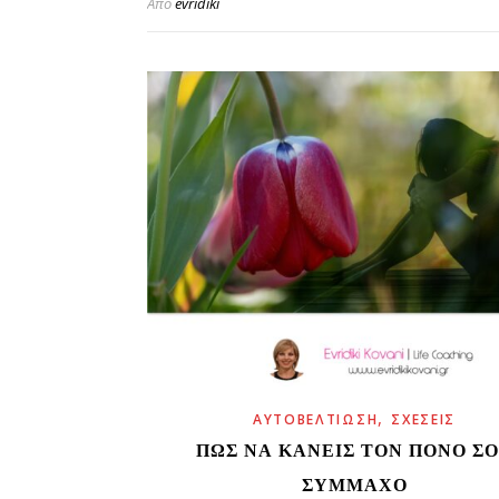
Από
evridiki
,
ΑΥΤΟΒΕΛΤΊΩΣΗ
ΣΧΈΣΕΙΣ
ΠΏΣ ΝΑ ΚΆΝΕΙΣ ΤΟΝ ΠΌΝΟ Σ
ΣΎΜΜΑΧΟ