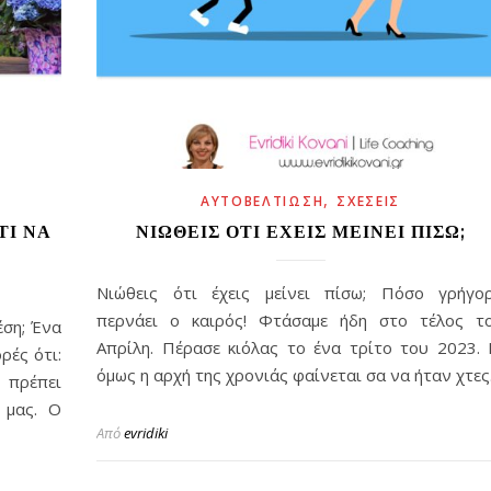
,
ΑΥΤΟΒΕΛΤΊΩΣΗ
ΣΧΈΣΕΙΣ
ΤΊ ΝΑ
ΝΙΏΘΕΙΣ ΌΤΙ ΈΧΕΙΣ ΜΕΊΝΕΙ ΠΊΣΩ;
Νιώθεις ότι έχεις μείνει πίσω; Πόσο γρήγο
περνάει ο καιρός! Φτάσαμε ήδη στο τέλος τ
έση; Ένα
Απρίλη. Πέρασε κιόλας το ένα τρίτο του 2023. 
ρές ότι:
όμως η αρχή της χρονιάς φαίνεται σα να ήταν χτες
 πρέπει
 μας. Ο
Από
evridiki