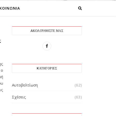
ΙΚΟΙΝΩΝΙΑ
AΚΟΛΟΥΘΉΣΤΕ ΜΑΣ
Σ
ης
KΑΤΗΓΟΡΊΕΣ
 ο
κή
ου
Αυτοβελτίωση
(62)
ις
Σχέσεις
(63)