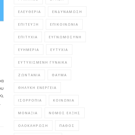
ΕΛΕΥΘΕΡΊΑ
ΕΝΔΥΝΆΜΩΣΗ
ΕΠΊΤΕΥΞΗ
ΕΠΙΚΟΙΝΩΝΊΑ
ΕΠΙΤΥΧΊΑ
ΕΥΓΝΩΜΟΣΎΝΗ
ΕΥΗΜΕΡΊΑ
ΕΥΤΥΧΊΑ
ΕΥΤΥΧΙΣΜΈΝΗ ΓΥΝΑΊΚΑ
ΖΩΝΤΆΝΙΑ
ΘΑΎΜΑ
ρα
ου
ΘΗΛΥΚΉ ΕΝΈΡΓΕΙΑ
Κι
ΙΣΟΡΡΟΠΊΑ
ΚΟΙΝΩΝΊΑ
.
ΜΟΝΑΞΙΆ
ΝΌΜΟΣ ΈΛΞΗΣ
ΟΛΟΚΛΉΡΩΣΗ
ΠΆΘΟΣ