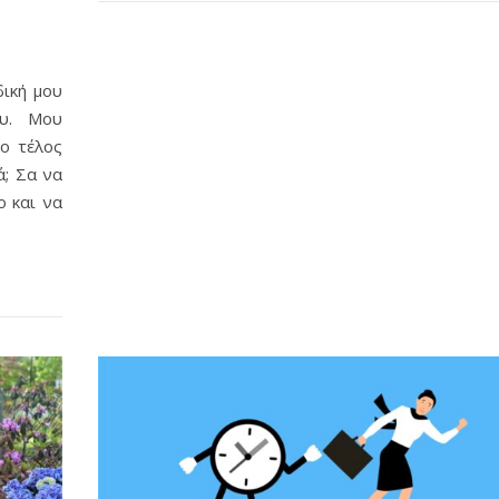
ική μου
ου. Μου
το τέλος
ά; Σα να
ο και να