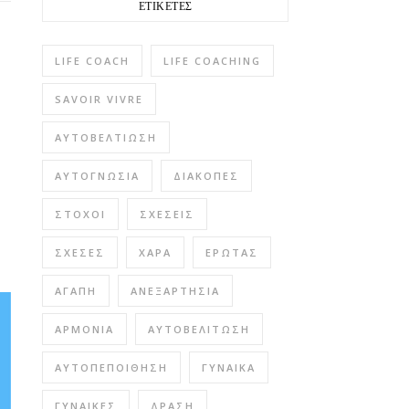
ΕΤΙΚΈΤΕΣ
LIFE COACH
LIFE COACHING
SAVOIR VIVRE
ΑΥΤΟΒΕΛΤΊΩΣΗ
ΑΥΤΟΓΝΩΣΊΑ
ΔΙΑΚΟΠΈΣ
ΣΤΌΧΟΙ
ΣΧΈΣΕΙΣ
ΣΧΈΣΕΣ
ΧΑΡΆ
ΈΡΩΤΑΣ
ΑΓΆΠΗ
ΑΝΕΞΑΡΤΗΣΊΑ
ΑΡΜΟΝΊΑ
ΑΥΤΟΒΕΛΊΤΩΣΗ
ΑΥΤΟΠΕΠΟΊΘΗΣΗ
ΓΥΝΑΊΚΑ
ΓΥΝΑΊΚΕΣ
ΔΡΆΣΗ