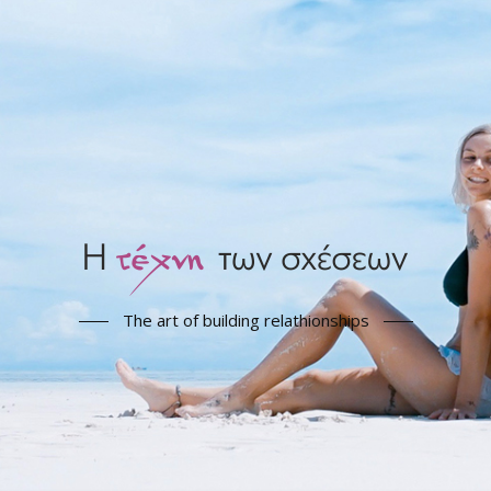
The art of building relathionships