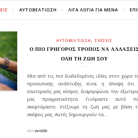
ΕΙΣ
ΑΥΤΟΒΕΛΤΊΩΣΗ
ΛΙΓΑ ΛΟΓΙΑ ΓΙΑ ΜΕΝΑ
ΕΠ
,
ΑΥΤΟΒΕΛΤΊΩΣΗ
ΣΧΈΣΕΙΣ
Ο ΠΙΟ ΓΡΉΓΟΡΟΣ ΤΡΌΠΟΣ ΝΑ ΑΛΛΆΞΕΙ
ΌΛΗ ΤΗ ΖΩΉ ΣΟΥ
Μία από τις πιο διαδεδομένες ιδέες στον χώρο τ
προσωπικής ανάπτυξης είναι η άποψη ότι
εσωτερικός μας κόσμος διαμορφώνει την εξωτερι
μας πραγματικότητα. Γινόμαστε αυτό π
σκεφτόμαστε. Χτίζουμε τη ζωή μας με βάση τ
σκέψεις μας. Αυτές δημιουργούν τα…
Από
evridiki