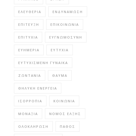
ΕΛΕΥΘΕΡΊΑ
ΕΝΔΥΝΆΜΩΣΗ
ΕΠΊΤΕΥΞΗ
ΕΠΙΚΟΙΝΩΝΊΑ
ΕΠΙΤΥΧΊΑ
ΕΥΓΝΩΜΟΣΎΝΗ
ΕΥΗΜΕΡΊΑ
ΕΥΤΥΧΊΑ
ΕΥΤΥΧΙΣΜΈΝΗ ΓΥΝΑΊΚΑ
ΖΩΝΤΆΝΙΑ
ΘΑΎΜΑ
ΘΗΛΥΚΉ ΕΝΈΡΓΕΙΑ
ΙΣΟΡΡΟΠΊΑ
ΚΟΙΝΩΝΊΑ
ΜΟΝΑΞΙΆ
ΝΌΜΟΣ ΈΛΞΗΣ
ΟΛΟΚΛΉΡΩΣΗ
ΠΆΘΟΣ