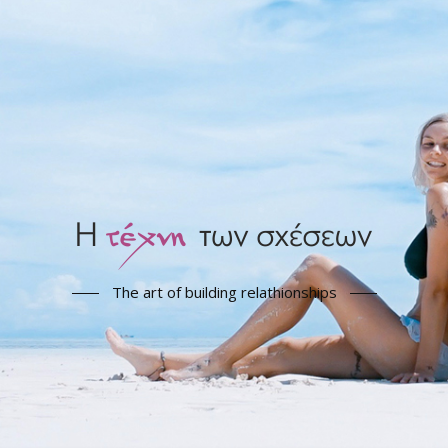
The art of building relathionships