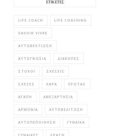
ΕΤΙΚΈΤΕΣ
LIFE COACH
LIFE COACHING
SAVOIR VIVRE
ΑΥΤΟΒΕΛΤΊΩΣΗ
ΑΥΤΟΓΝΩΣΊΑ
ΔΙΑΚΟΠΈΣ
ΣΤΌΧΟΙ
ΣΧΈΣΕΙΣ
ΣΧΈΣΕΣ
ΧΑΡΆ
ΈΡΩΤΑΣ
ΑΓΆΠΗ
ΑΝΕΞΑΡΤΗΣΊΑ
ΑΡΜΟΝΊΑ
ΑΥΤΟΒΕΛΊΤΩΣΗ
ΑΥΤΟΠΕΠΟΊΘΗΣΗ
ΓΥΝΑΊΚΑ
ΓΥΝΑΊΚΕΣ
ΔΡΆΣΗ