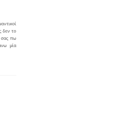
μαντικοί
ς δεν το
α σας πω
άνω μία