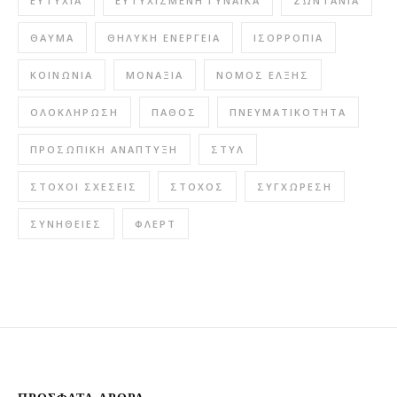
ΕΥΤΥΧΊΑ
ΕΥΤΥΧΙΣΜΈΝΗ ΓΥΝΑΊΚΑ
ΖΩΝΤΆΝΙΑ
ΘΑΎΜΑ
ΘΗΛΥΚΉ ΕΝΈΡΓΕΙΑ
ΙΣΟΡΡΟΠΊΑ
ΚΟΙΝΩΝΊΑ
ΜΟΝΑΞΙΆ
ΝΌΜΟΣ ΈΛΞΗΣ
ΟΛΟΚΛΉΡΩΣΗ
ΠΆΘΟΣ
ΠΝΕΥΜΑΤΙΚΌΤΗΤΑ
ΠΡΟΣΩΠΙΚΉ ΑΝΆΠΤΥΞΗ
ΣΤΥΛ
ΣΤΌΧΟΙ ΣΧΈΣΕΙΣ
ΣΤΌΧΟΣ
ΣΥΓΧΏΡΕΣΗ
ΣΥΝΉΘΕΙΕΣ
ΦΛΕΡΤ