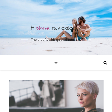
The art of building relathionships