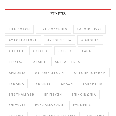
ΕΤΙΚΈΤΕΣ
LIFE COACH
LIFE COACHING
SAVOIR VIVRE
ΑΥΤΟΒΕΛΤΊΩΣΗ
ΑΥΤΟΓΝΩΣΊΑ
ΔΙΑΚΟΠΈΣ
ΣΤΌΧΟΙ
ΣΧΈΣΕΙΣ
ΣΧΈΣΕΣ
ΧΑΡΆ
ΈΡΩΤΑΣ
ΑΓΆΠΗ
ΑΝΕΞΑΡΤΗΣΊΑ
ΑΡΜΟΝΊΑ
ΑΥΤΟΒΕΛΊΤΩΣΗ
ΑΥΤΟΠΕΠΟΊΘΗΣΗ
ΓΥΝΑΊΚΑ
ΓΥΝΑΊΚΕΣ
ΔΡΆΣΗ
ΕΛΕΥΘΕΡΊΑ
ΕΝΔΥΝΆΜΩΣΗ
ΕΠΊΤΕΥΞΗ
ΕΠΙΚΟΙΝΩΝΊΑ
ΕΠΙΤΥΧΊΑ
ΕΥΓΝΩΜΟΣΎΝΗ
ΕΥΗΜΕΡΊΑ