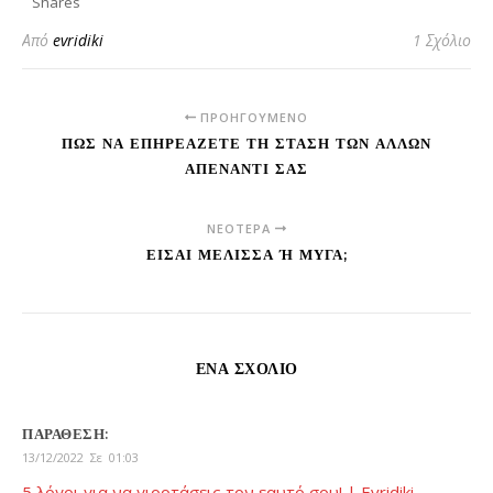
Shares
Από
evridiki
1 Σχόλιο
ΠΡΟΗΓΟΎΜΕΝΟ
ΠΏΣ ΝΑ ΕΠΗΡΕΆΖΕΤΕ ΤΗ ΣΤΆΣΗ ΤΩΝ ΆΛΛΩΝ
ΑΠΈΝΑΝΤΊ ΣΑΣ
ΝΕΌΤΕΡΑ
ΕΊΣΑΙ ΜΈΛΙΣΣΑ Ή ΜΎΓΑ;
ΈΝΑ ΣΧΌΛΙΟ
ΠΑΡΆΘΕΣΗ:
13/12/2022 Σε 01:03
5 λόγοι για να γιορτάσεις τον εαυτό σου! | Evridiki