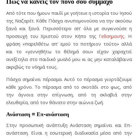
Πώς να κάνεις τον πόνο σου σύμμαχο
Από τότε που ήμουν παιδί με γοήτευε η ιστορία του Ιησού
της Ναζαρέτ. Κάθε Πάσχα ανυπομονούσα να την ακούσω
ξανά και ξανά. Περισσότερο απ’ όλα με συγκινούσε η
προσευχή του Χριστού στον Κήπο της
Γεθσημανής
. Η
φράση «παρελθέτω απ’ εμού το ποτήριον τούτο» αλλά
και το «γεννηθήτω το θέλημά σου» είχαν χαραχτεί
ανεξίτηλα στο παιδικό μυαλό μου κι ας μην καταλάβαινα
ακριβώς το νόημά τους.
Πάσχα σημαίνει πέρασμα. Αυτό το πέρασμα γιορτάζουμε
κάθε χρόνο. Το πέρασμα από το σκοτάδι στο φως, από
την άγνοια στην επίγνωση, από τη σκλαβιά στην
ελευθερία, από τον θάνατο στην αιώνια ζωή.
Ανάσταση = Επ-ανάσταση
Στην προσωπική ανάπτυξη Ανάσταση σημαίνει και Επ-
ανάσταση. Είναι η εσωτερική διαδικασία μέσα από την