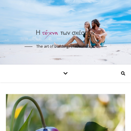
The art of building relathionships