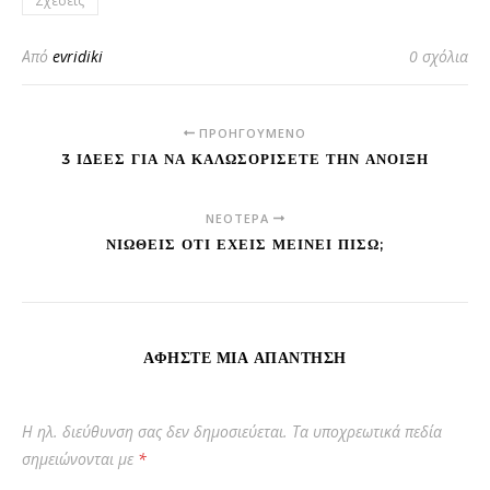
Σχέσεις
Από
evridiki
0 σχόλια
ΠΡΟΗΓΟΎΜΕΝΟ
3 ΙΔΈΕΣ ΓΙΑ ΝΑ ΚΑΛΩΣΟΡΊΣΕΤΕ ΤΗΝ ΆΝΟΙΞΗ
ΝΕΌΤΕΡΑ
ΝΙΏΘΕΙΣ ΌΤΙ ΈΧΕΙΣ ΜΕΊΝΕΙ ΠΊΣΩ;
ΑΦΉΣΤΕ ΜΙΑ ΑΠΆΝΤΗΣΗ
Η ηλ. διεύθυνση σας δεν δημοσιεύεται.
Τα υποχρεωτικά πεδία
σημειώνονται με
*