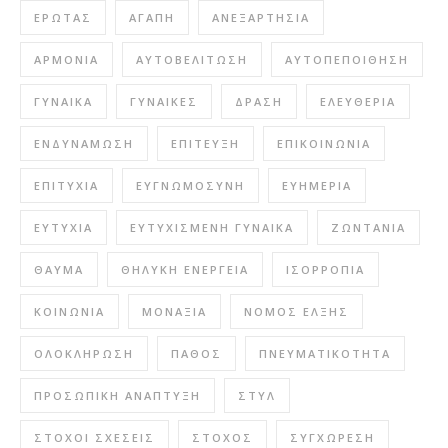
ΈΡΩΤΑΣ
ΑΓΆΠΗ
ΑΝΕΞΑΡΤΗΣΊΑ
ΑΡΜΟΝΊΑ
ΑΥΤΟΒΕΛΊΤΩΣΗ
ΑΥΤΟΠΕΠΟΊΘΗΣΗ
ΓΥΝΑΊΚΑ
ΓΥΝΑΊΚΕΣ
ΔΡΆΣΗ
ΕΛΕΥΘΕΡΊΑ
ΕΝΔΥΝΆΜΩΣΗ
ΕΠΊΤΕΥΞΗ
ΕΠΙΚΟΙΝΩΝΊΑ
ΕΠΙΤΥΧΊΑ
ΕΥΓΝΩΜΟΣΎΝΗ
ΕΥΗΜΕΡΊΑ
ΕΥΤΥΧΊΑ
ΕΥΤΥΧΙΣΜΈΝΗ ΓΥΝΑΊΚΑ
ΖΩΝΤΆΝΙΑ
ΘΑΎΜΑ
ΘΗΛΥΚΉ ΕΝΈΡΓΕΙΑ
ΙΣΟΡΡΟΠΊΑ
ΚΟΙΝΩΝΊΑ
ΜΟΝΑΞΙΆ
ΝΌΜΟΣ ΈΛΞΗΣ
ΟΛΟΚΛΉΡΩΣΗ
ΠΆΘΟΣ
ΠΝΕΥΜΑΤΙΚΌΤΗΤΑ
ΠΡΟΣΩΠΙΚΉ ΑΝΆΠΤΥΞΗ
ΣΤΥΛ
ΣΤΌΧΟΙ ΣΧΈΣΕΙΣ
ΣΤΌΧΟΣ
ΣΥΓΧΏΡΕΣΗ