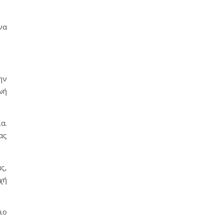
να
ην
ωή
α.
ας
ς,
χή
ιο