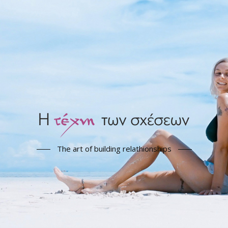
The art of building relathionships