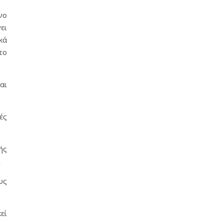
νο
ει
κά
το
αι
ές
ής
.
υς
εί