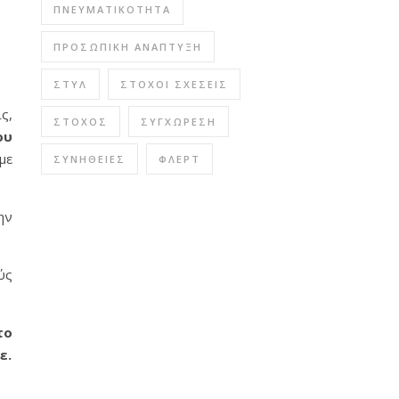
ΠΝΕΥΜΑΤΙΚΌΤΗΤΑ
ΠΡΟΣΩΠΙΚΉ ΑΝΆΠΤΥΞΗ
ΣΤΥΛ
ΣΤΌΧΟΙ ΣΧΈΣΕΙΣ
ς,
ΣΤΌΧΟΣ
ΣΥΓΧΏΡΕΣΗ
ου
με
ΣΥΝΉΘΕΙΕΣ
ΦΛΕΡΤ
ην
ύς
το
ε.