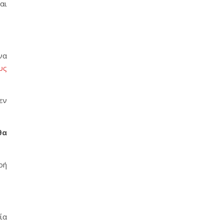
αι
να
υς
εν
θα
ρή
ία