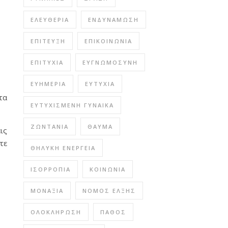
ΕΛΕΥΘΕΡΊΑ
ΕΝΔΥΝΆΜΩΣΗ
ΕΠΊΤΕΥΞΗ
ΕΠΙΚΟΙΝΩΝΊΑ
ΕΠΙΤΥΧΊΑ
ΕΥΓΝΩΜΟΣΎΝΗ
ΕΥΗΜΕΡΊΑ
ΕΥΤΥΧΊΑ
τα
ΕΥΤΥΧΙΣΜΈΝΗ ΓΥΝΑΊΚΑ
ΖΩΝΤΆΝΙΑ
ΘΑΎΜΑ
ις
τε
ΘΗΛΥΚΉ ΕΝΈΡΓΕΙΑ
ΙΣΟΡΡΟΠΊΑ
ΚΟΙΝΩΝΊΑ
ΜΟΝΑΞΙΆ
ΝΌΜΟΣ ΈΛΞΗΣ
ΟΛΟΚΛΉΡΩΣΗ
ΠΆΘΟΣ