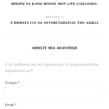
ΜΠΟΡΏ ΝΑ ΚΆΝΩ ΜΌΝΟΣ ΜΟΥ LIFE COACHING;
ΝΕΌΤΕΡΑ
5 ΒΉΜΑΤΑ ΓΙΑ ΝΑ ΑΝΤΙΜΕΤΩΠΊΖΕΙΣ ΤΗΝ ΑΔΙΚΊΑ
ΑΦΉΣΤΕ ΜΙΑ ΑΠΆΝΤΗΣΗ
Η ηλ. διεύθυνση σας δεν δημοσιεύεται.
Τα υποχρεωτικά πεδία
σημειώνονται με
*
Όνομα
*
Email
*