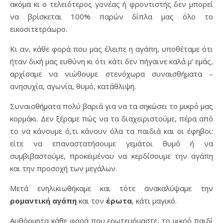
ακόμα κι ο τελειότερος γονέας ή φροντιστής δεν μπορεί
να βρίσκεται 100% παρών δίπλα μας όλο το
εικοσιτετράωρο.
Κι αν, κάθε φορά που μας έλειπε η αγάπη, υποθέταμε ότι
ήταν δική μας ευθύνη κι ότι κάτι δεν πήγαινε καλά μ’ εμάς,
αρχίσαμε να νιώθουμε στενόχωρα συναισθήματα –
ανησυχία, αγωνία, θυμό, κατάθλιψη.
Συναισθήματα πολύ βαριά για να τα σηκώσει το μικρό μας
κορμάκι. Δεν ξέραμε πώς να τα διαχειριστούμε, πέρα από
το να κάνουμε ό,τι κάνουν όλα τα παιδιά και οι έφηβοι:
είτε να επαναστατήσουμε γεμάτοι θυμό ή να
συμβιβαστούμε, προκειμένου να κερδίσουμε την αγάπη
και την προσοχή των μεγάλων.
Μετά ενηλικιωθήκαμε και τότε ανακαλύψαμε την
ρομαντική αγάπη
και τον
έρωτα
, κάτι μαγικό.
Αυθόρμητα κάθε φορά που ερωτευόμαστε, το μικρό παιδί