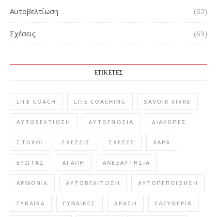
Αυτοβελτίωση
(62)
Σχέσεις
(63)
ΕΤΙΚΈΤΕΣ
LIFE COACH
LIFE COACHING
SAVOIR VIVRE
ΑΥΤΟΒΕΛΤΊΩΣΗ
ΑΥΤΟΓΝΩΣΊΑ
ΔΙΑΚΟΠΈΣ
ΣΤΌΧΟΙ
ΣΧΈΣΕΙΣ
ΣΧΈΣΕΣ
ΧΑΡΆ
ΈΡΩΤΑΣ
ΑΓΆΠΗ
ΑΝΕΞΑΡΤΗΣΊΑ
ΑΡΜΟΝΊΑ
ΑΥΤΟΒΕΛΊΤΩΣΗ
ΑΥΤΟΠΕΠΟΊΘΗΣΗ
ΓΥΝΑΊΚΑ
ΓΥΝΑΊΚΕΣ
ΔΡΆΣΗ
ΕΛΕΥΘΕΡΊΑ