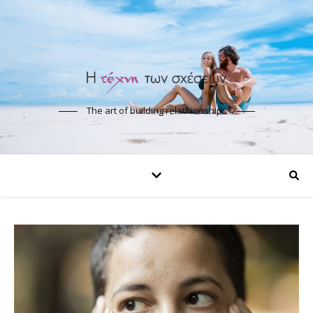
The art of building relathionships