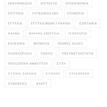
ΕΝΔΥΝΆΜΩΣΗ
ΕΠΊΤΕΥΞΗ
ΕΠΙΚΟΙΝΩΝΊΑ
ΕΠΙΤΥΧΊΑ
ΕΥΓΝΩΜΟΣΎΝΗ
ΕΥΗΜΕΡΊΑ
ΕΥΤΥΧΊΑ
ΕΥΤΥΧΙΣΜΈΝΗ ΓΥΝΑΊΚΑ
ΖΩΝΤΆΝΙΑ
ΘΑΎΜΑ
ΘΗΛΥΚΉ ΕΝΈΡΓΕΙΑ
ΙΣΟΡΡΟΠΊΑ
ΚΟΙΝΩΝΊΑ
ΜΟΝΑΞΙΆ
ΝΌΜΟΣ ΈΛΞΗΣ
ΟΛΟΚΛΉΡΩΣΗ
ΠΆΘΟΣ
ΠΝΕΥΜΑΤΙΚΌΤΗΤΑ
ΠΡΟΣΩΠΙΚΉ ΑΝΆΠΤΥΞΗ
ΣΤΥΛ
ΣΤΌΧΟΙ ΣΧΈΣΕΙΣ
ΣΤΌΧΟΣ
ΣΥΓΧΏΡΕΣΗ
ΣΥΝΉΘΕΙΕΣ
ΦΛΕΡΤ