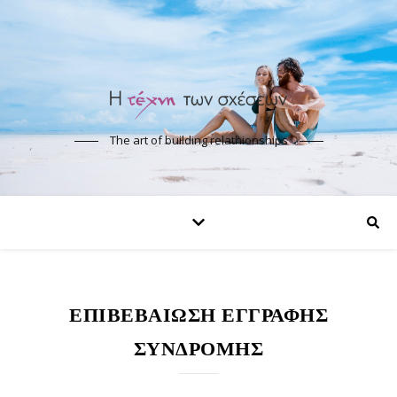
The art of building relathionships
ΕΠΙΒΕΒΑΊΩΣΗ ΕΓΓΡΑΦΉΣ
ΣΥΝΔΡΟΜΉΣ