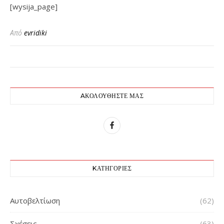
[wysija_page]
Από
evridiki
AΚΟΛΟΥΘΉΣΤΕ ΜΑΣ
KΑΤΗΓΟΡΊΕΣ
Αυτοβελτίωση
(62)
Σχέσεις
(63)