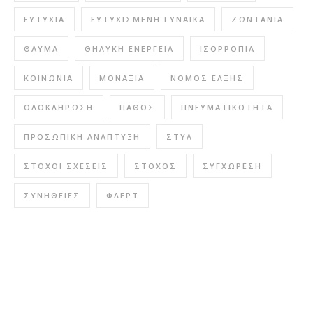
ΕΥΤΥΧΊΑ
ΕΥΤΥΧΙΣΜΈΝΗ ΓΥΝΑΊΚΑ
ΖΩΝΤΆΝΙΑ
ΘΑΎΜΑ
ΘΗΛΥΚΉ ΕΝΈΡΓΕΙΑ
ΙΣΟΡΡΟΠΊΑ
ΚΟΙΝΩΝΊΑ
ΜΟΝΑΞΙΆ
ΝΌΜΟΣ ΈΛΞΗΣ
ΟΛΟΚΛΉΡΩΣΗ
ΠΆΘΟΣ
ΠΝΕΥΜΑΤΙΚΌΤΗΤΑ
ΠΡΟΣΩΠΙΚΉ ΑΝΆΠΤΥΞΗ
ΣΤΥΛ
ΣΤΌΧΟΙ ΣΧΈΣΕΙΣ
ΣΤΌΧΟΣ
ΣΥΓΧΏΡΕΣΗ
ΣΥΝΉΘΕΙΕΣ
ΦΛΕΡΤ