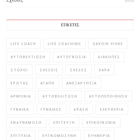
ΕΤΙΚΈΤΕΣ
LIFE COACH
LIFE COACHING
SAVOIR VIVRE
ΑΥΤΟΒΕΛΤΊΩΣΗ
ΑΥΤΟΓΝΩΣΊΑ
ΔΙΑΚΟΠΈΣ
ΣΤΌΧΟΙ
ΣΧΈΣΕΙΣ
ΣΧΈΣΕΣ
ΧΑΡΆ
ΈΡΩΤΑΣ
ΑΓΆΠΗ
ΑΝΕΞΑΡΤΗΣΊΑ
ΑΡΜΟΝΊΑ
ΑΥΤΟΒΕΛΊΤΩΣΗ
ΑΥΤΟΠΕΠΟΊΘΗΣΗ
ΓΥΝΑΊΚΑ
ΓΥΝΑΊΚΕΣ
ΔΡΆΣΗ
ΕΛΕΥΘΕΡΊΑ
ΕΝΔΥΝΆΜΩΣΗ
ΕΠΊΤΕΥΞΗ
ΕΠΙΚΟΙΝΩΝΊΑ
ΕΠΙΤΥΧΊΑ
ΕΥΓΝΩΜΟΣΎΝΗ
ΕΥΗΜΕΡΊΑ