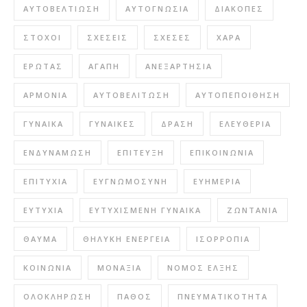
ΑΥΤΟΒΕΛΤΊΩΣΗ
ΑΥΤΟΓΝΩΣΊΑ
ΔΙΑΚΟΠΈΣ
ΣΤΌΧΟΙ
ΣΧΈΣΕΙΣ
ΣΧΈΣΕΣ
ΧΑΡΆ
ΈΡΩΤΑΣ
ΑΓΆΠΗ
ΑΝΕΞΑΡΤΗΣΊΑ
ΑΡΜΟΝΊΑ
ΑΥΤΟΒΕΛΊΤΩΣΗ
ΑΥΤΟΠΕΠΟΊΘΗΣΗ
ΓΥΝΑΊΚΑ
ΓΥΝΑΊΚΕΣ
ΔΡΆΣΗ
ΕΛΕΥΘΕΡΊΑ
ΕΝΔΥΝΆΜΩΣΗ
ΕΠΊΤΕΥΞΗ
ΕΠΙΚΟΙΝΩΝΊΑ
ΕΠΙΤΥΧΊΑ
ΕΥΓΝΩΜΟΣΎΝΗ
ΕΥΗΜΕΡΊΑ
ΕΥΤΥΧΊΑ
ΕΥΤΥΧΙΣΜΈΝΗ ΓΥΝΑΊΚΑ
ΖΩΝΤΆΝΙΑ
ΘΑΎΜΑ
ΘΗΛΥΚΉ ΕΝΈΡΓΕΙΑ
ΙΣΟΡΡΟΠΊΑ
ΚΟΙΝΩΝΊΑ
ΜΟΝΑΞΙΆ
ΝΌΜΟΣ ΈΛΞΗΣ
ΟΛΟΚΛΉΡΩΣΗ
ΠΆΘΟΣ
ΠΝΕΥΜΑΤΙΚΌΤΗΤΑ