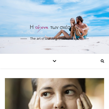
The art of building relathionships