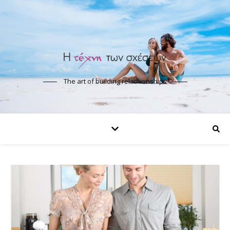
The art of building relathionships