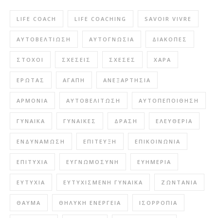
LIFE COACH
LIFE COACHING
SAVOIR VIVRE
ΑΥΤΟΒΕΛΤΊΩΣΗ
ΑΥΤΟΓΝΩΣΊΑ
ΔΙΑΚΟΠΈΣ
ΣΤΌΧΟΙ
ΣΧΈΣΕΙΣ
ΣΧΈΣΕΣ
ΧΑΡΆ
ΈΡΩΤΑΣ
ΑΓΆΠΗ
ΑΝΕΞΑΡΤΗΣΊΑ
ΑΡΜΟΝΊΑ
ΑΥΤΟΒΕΛΊΤΩΣΗ
ΑΥΤΟΠΕΠΟΊΘΗΣΗ
ΓΥΝΑΊΚΑ
ΓΥΝΑΊΚΕΣ
ΔΡΆΣΗ
ΕΛΕΥΘΕΡΊΑ
ΕΝΔΥΝΆΜΩΣΗ
ΕΠΊΤΕΥΞΗ
ΕΠΙΚΟΙΝΩΝΊΑ
ΕΠΙΤΥΧΊΑ
ΕΥΓΝΩΜΟΣΎΝΗ
ΕΥΗΜΕΡΊΑ
ΕΥΤΥΧΊΑ
ΕΥΤΥΧΙΣΜΈΝΗ ΓΥΝΑΊΚΑ
ΖΩΝΤΆΝΙΑ
ΘΑΎΜΑ
ΘΗΛΥΚΉ ΕΝΈΡΓΕΙΑ
ΙΣΟΡΡΟΠΊΑ