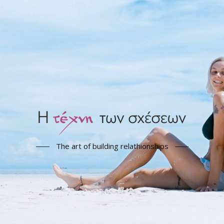
The art of building relathionships