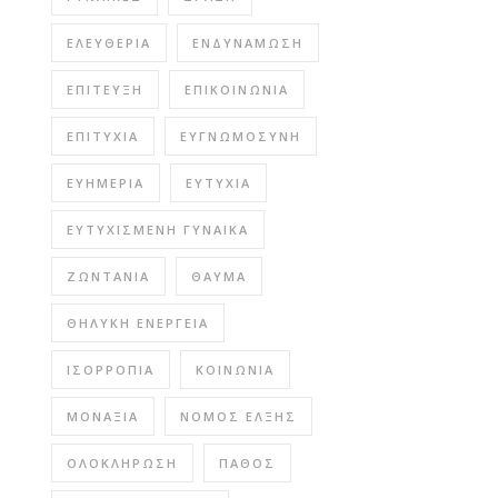
ΕΛΕΥΘΕΡΊΑ
ΕΝΔΥΝΆΜΩΣΗ
ΕΠΊΤΕΥΞΗ
ΕΠΙΚΟΙΝΩΝΊΑ
ΕΠΙΤΥΧΊΑ
ΕΥΓΝΩΜΟΣΎΝΗ
ΕΥΗΜΕΡΊΑ
ΕΥΤΥΧΊΑ
ΕΥΤΥΧΙΣΜΈΝΗ ΓΥΝΑΊΚΑ
ΖΩΝΤΆΝΙΑ
ΘΑΎΜΑ
ΘΗΛΥΚΉ ΕΝΈΡΓΕΙΑ
ΙΣΟΡΡΟΠΊΑ
ΚΟΙΝΩΝΊΑ
ΜΟΝΑΞΙΆ
ΝΌΜΟΣ ΈΛΞΗΣ
ΟΛΟΚΛΉΡΩΣΗ
ΠΆΘΟΣ