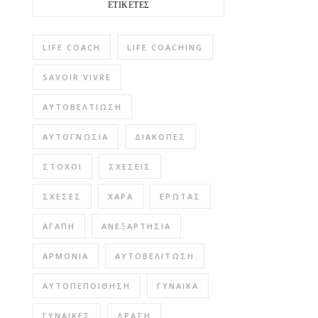
ΕΤΙΚΈΤΕΣ
LIFE COACH
LIFE COACHING
SAVOIR VIVRE
ΑΥΤΟΒΕΛΤΊΩΣΗ
ΑΥΤΟΓΝΩΣΊΑ
ΔΙΑΚΟΠΈΣ
ΣΤΌΧΟΙ
ΣΧΈΣΕΙΣ
ΣΧΈΣΕΣ
ΧΑΡΆ
ΈΡΩΤΑΣ
ΑΓΆΠΗ
ΑΝΕΞΑΡΤΗΣΊΑ
ΑΡΜΟΝΊΑ
ΑΥΤΟΒΕΛΊΤΩΣΗ
ΑΥΤΟΠΕΠΟΊΘΗΣΗ
ΓΥΝΑΊΚΑ
ΓΥΝΑΊΚΕΣ
ΔΡΆΣΗ