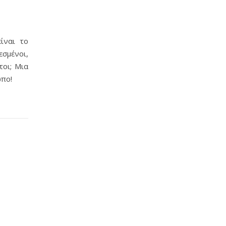
ίναι το
σμένοι,
τοι; Μια
ωπο!